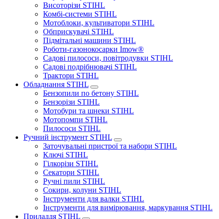
Висоторізи STIHL
Комбі-системи STIHL
Мотоблоки, культиватори STIHL
Обприскувачі STIHL
Підмітальні машини STIHL
Роботи-газонокосарки Imow®
Садові пилососи, повітродувки STIHL
Садові подрібнювачі STIHL
Трактори STIHL
Обладнання STIHL
Бензопили по бетону STIHL
Бензорізи STIHL
Мотобури та шнеки STIHL
Мотопомпи STIHL
Пилососи STIHL
Ручний інструмент STIHL
Заточувальні пристрої та набори STIHL
Ключі STIHL
Гілкорізи STIHL
Секатори STIHL
Ручні пили STIHL
Сокири, колуни STIHL
Інструменти для валки STIHL
Інструменти для вимірювання, маркування STIHL
Приладдя STIHL