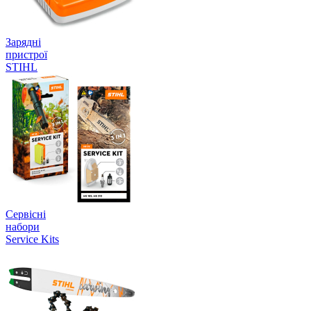
Зарядні
пристрої
STIHL
Сервісні
набори
Service Kits