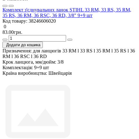
Комплект з'єднувальних ланок STIHL 33 RM, 33 RS, 35 RM,
35 RS, 36 RM, 36 RSС, 36 RD, 3/8" 9+9 шт
Код товару:
38246606020
0
83.00грн.
Додати до кошика
Призначення:
для ланцюгів 33 RM l 33 RS l 35 RM l 35 RS l 36
RM l 36 RSC l 36 RD
Крок ланцюга, мм/дюйм:
3/8
Комплектація:
9+9 шт
Країна виробництва:
Швейцарія