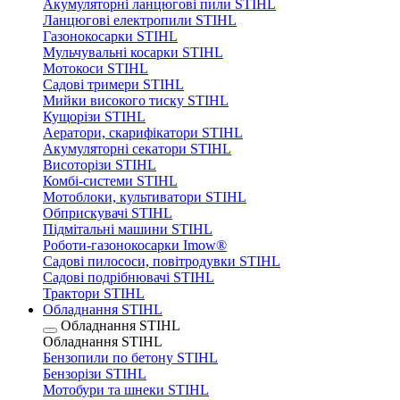
Акумуляторні ланцюгові пили STIHL
Ланцюгові електропили STIHL
Газонокосарки STIHL
Мульчувальні косарки STIHL
Мотокоси STIHL
Садові тримери STIHL
Мийки високого тиску STIHL
Кущорізи STIHL
Аератори, скарифікатори STIHL
Акумуляторні секатори STIHL
Висоторізи STIHL
Комбі-системи STIHL
Мотоблоки, культиватори STIHL
Обприскувачі STIHL
Підмітальні машини STIHL
Роботи-газонокосарки Imow®
Садові пилососи, повітродувки STIHL
Садові подрібнювачі STIHL
Трактори STIHL
Обладнання STIHL
Обладнання STIHL
Обладнання STIHL
Бензопили по бетону STIHL
Бензорізи STIHL
Мотобури та шнеки STIHL