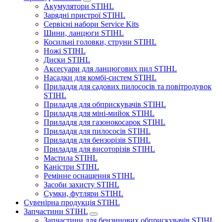
Акумулятори STIHL
Зарядні пристрої STIHL
Сервісні набори Service Kits
Шини, ланцюги STIHL
Косильні головки, струни STIHL
Ножі STIHL
Диски STIHL
Аксесуари для ланцюгових пил STIHL
Насадки для комбі-систем STIHL
Приладдя для садових пилососів та повітродувок
STIHL
Приладдя для обприскувачів STIHL
Приладдя для міні-мийок STIHL
Приладдя для газонокосарок STIHL
Приладдя для пилососів STIHL
Приладдя для бензорізів STIHL
Приладдя для висоторізів STIHL
Мастила STIHL
Каністри STIHL
Ремінне оснащення STIHL
Засоби захисту STIHL
Сумки, футляри STIHL
Сувенірна продукція STIHL
Запчастини STIHL
Запчастини для бензинових обприскувачів STIHL