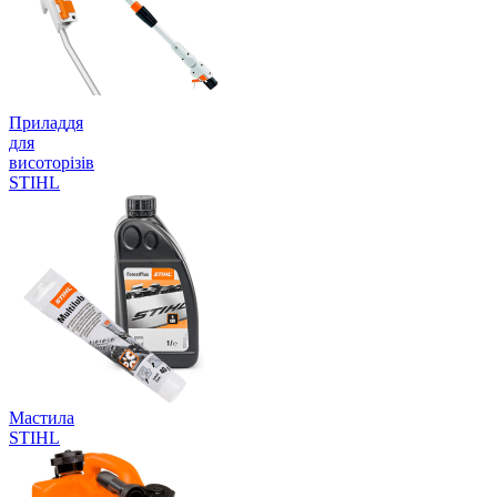
Приладдя
для
висоторізів
STIHL
Мастила
STIHL