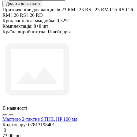
Додати до кошика
Призначення:
для ланцюгів 23 RM l 23 RS l 25 RM l 25 RS l 26
RM l 26 RS l 26 RD
Крок ланцюга, мм/дюйм:
0,325"
Комплектація:
8+8 шт
Країна виробництва:
Швейцарія
В наявності
Мастило 2-тактне STIHL HP 100 мл
Код товару:
07813198401
0
73.00грн.