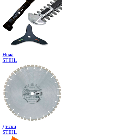
Ножі
STIHL
Диски
STIHL