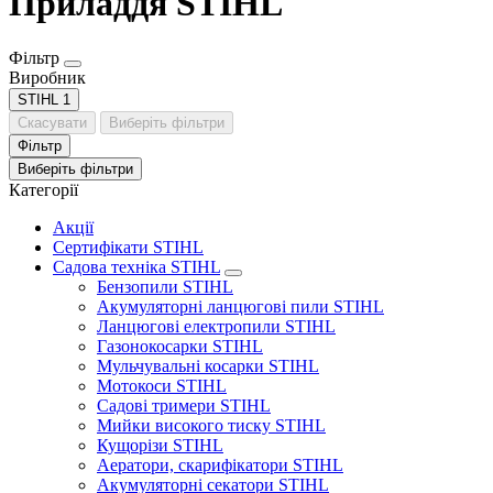
Приладдя STIHL
Фільтр
Виробник
STIHL
1
Скасувати
Виберіть фільтри
Фільтр
Виберіть фільтри
Категорії
Акції
Сертифікати STIHL
Садова техніка STIHL
Бензопили STIHL
Акумуляторні ланцюгові пили STIHL
Ланцюгові електропили STIHL
Газонокосарки STIHL
Мульчувальні косарки STIHL
Мотокоси STIHL
Садові тримери STIHL
Мийки високого тиску STIHL
Кущорізи STIHL
Аератори, скарифікатори STIHL
Акумуляторні секатори STIHL