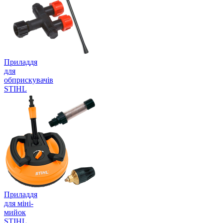
Приладдя
для
обприскувачів
STIHL
Приладдя
для міні-
мийок
STIHL