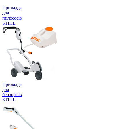
Приладдя
для
пилососів
STIHL
Приладдя
для
бензорізів
STIHL