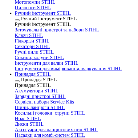
Мотопомпи STIHL
Пилососи STIHL
Ручний інструмент STIHL
Ручний інструмент STIHL
Ручний інструмент STIHL
Заточувальні пристрої та набори STIHL
Ключі STIHL
Гілкорізи STIHL
Секатори STIHL
Ручні пили STIHL
Сокири, колуни STIHL
Інструменти для валки STIHL
Інструменти для вимірювання, маркування STIHL
Приладдя STIHL
Приладдя STIHL
Приладдя STIHL
Акумулятори STIHL
Зарядні пристрої STIHL
Сервісні набори Service Kits
Шини, ланцюги STIHL
Косильні головки, струни STIHL
Ножі STIHL
Диски STIHL
Аксесуари для ланцюгових пил STIHL
Насадки для комбі-систем STIHL