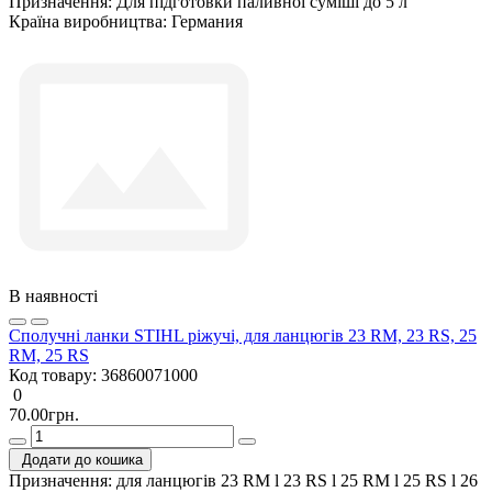
Призначення:
Для підготовки паливної суміші до 5 л
Країна виробництва:
Германия
В наявності
Сполучні ланки STIHL ріжучі, для ланцюгів 23 RM, 23 RS, 25
RM, 25 RS
Код товару:
36860071000
0
70.00грн.
Додати до кошика
Призначення:
для ланцюгів 23 RM l 23 RS l 25 RM l 25 RS l 26