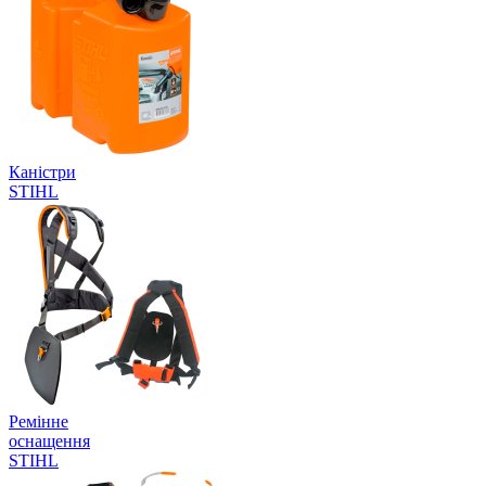
Каністри
STIHL
Ремінне
оснащення
STIHL