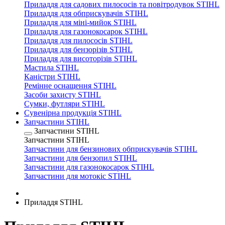
Приладдя для садових пилососів та повітродувок STIHL
Приладдя для обприскувачів STIHL
Приладдя для міні-мийок STIHL
Приладдя для газонокосарок STIHL
Приладдя для пилососів STIHL
Приладдя для бензорізів STIHL
Приладдя для висоторізів STIHL
Мастила STIHL
Каністри STIHL
Ремінне оснащення STIHL
Засоби захисту STIHL
Сумки, футляри STIHL
Сувенірна продукція STIHL
Запчастини STIHL
Запчастини STIHL
Запчастини STIHL
Запчастини для бензинових обприскувачів STIHL
Запчастини для бензопил STIHL
Запчастини для газонокосарок STIHL
Запчастини для мотокіс STIHL
Приладдя STIHL