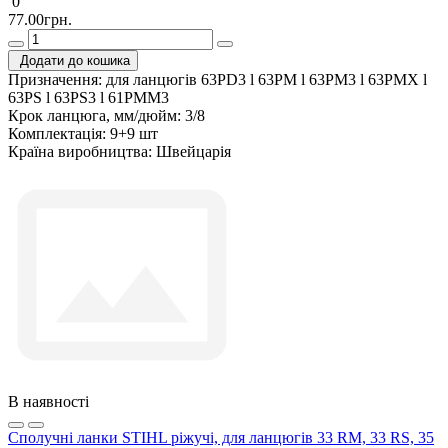
0
77.00грн.
Додати до кошика
Призначення:
для ланцюгів 63PD3 l 63PM l 63PM3 l 63PMX l
63PS l 63PS3 l 61PMM3
Крок ланцюга, мм/дюйм:
3/8
Комплектація:
9+9 шт
Країна виробництва:
Швейцарія
В наявності
Сполучні ланки STIHL ріжучі, для ланцюгів 33 RM, 33 RS, 35