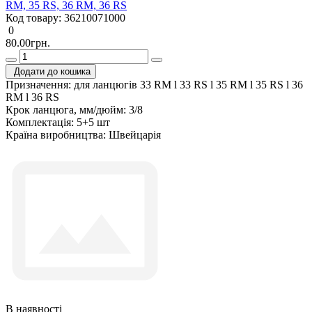
RM, 35 RS, 36 RM, 36 RS
Код товару:
36210071000
0
80.00грн.
Додати до кошика
Призначення:
для ланцюгів 33 RM l 33 RS l 35 RM l 35 RS l 36
RM l 36 RS
Крок ланцюга, мм/дюйм:
3/8
Комплектація:
5+5 шт
Країна виробництва:
Швейцарія
В наявності