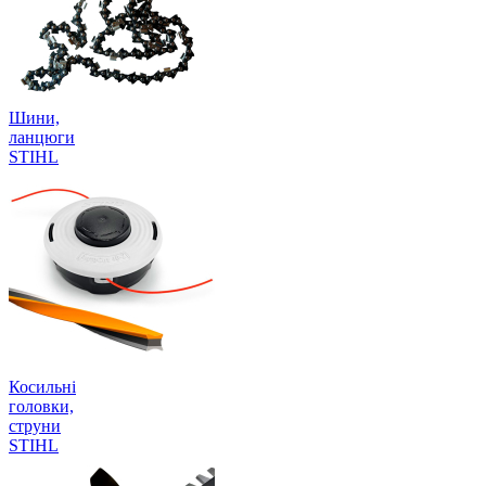
Шини,
ланцюги
STIHL
Косильні
головки,
струни
STIHL