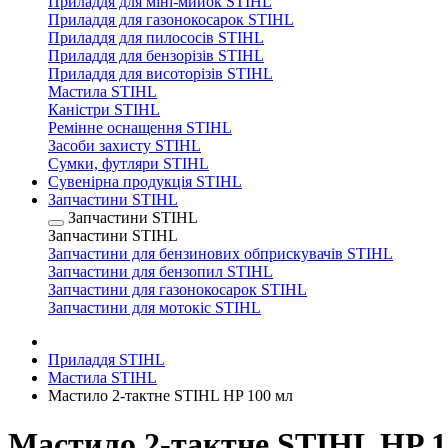
Приладдя для міні-мийок STIHL
Приладдя для газонокосарок STIHL
Приладдя для пилососів STIHL
Приладдя для бензорізів STIHL
Приладдя для висоторізів STIHL
Мастила STIHL
Каністри STIHL
Ремінне оснащення STIHL
Засоби захисту STIHL
Сумки, футляри STIHL
Сувенірна продукція STIHL
Запчастини STIHL
Запчастини STIHL
Запчастини STIHL
Запчастини для бензинових обприскувачів STIHL
Запчастини для бензопил STIHL
Запчастини для газонокосарок STIHL
Запчастини для мотокіс STIHL
Приладдя STIHL
Мастила STIHL
Мастило 2-тактне STIHL HP 100 мл
Мастило 2-тактне STIHL HP 1