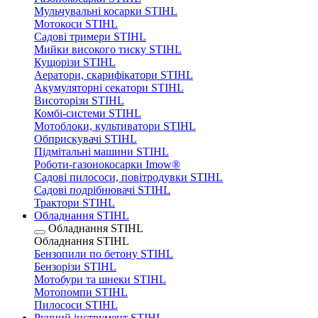
Мульчувальні косарки STIHL
Мотокоси STIHL
Садові тримери STIHL
Мийки високого тиску STIHL
Кущорізи STIHL
Аератори, скарифікатори STIHL
Акумуляторні секатори STIHL
Висоторізи STIHL
Комбі-системи STIHL
Мотоблоки, культиватори STIHL
Обприскувачі STIHL
Підмітальні машини STIHL
Роботи-газонокосарки Imow®
Садові пилососи, повітродувки STIHL
Садові подрібнювачі STIHL
Трактори STIHL
Обладнання STIHL
Обладнання STIHL
Обладнання STIHL
Бензопили по бетону STIHL
Бензорізи STIHL
Мотобури та шнеки STIHL
Мотопомпи STIHL
Пилососи STIHL
Ручний інструмент STIHL