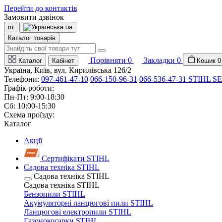
Перейти до контактів
Замовити дзвінок
ru
ua
Каталог товарів
Порівняти
0
Закладки
0
Каталог
Кабінет
Кошик
0
Україна, Київ, вул. Кирилівська 126/2
Телефони:
097-461-47-10
066-150-96-31
066-536-47-31 STIHL SE
Графік роботи:
Пн-Пт: 9:00-18:30
Сб: 10:00-15:30
Схема проїзду:
Каталог
Акції
Сертифікати STIHL
Садова техніка STIHL
Садова техніка STIHL
Садова техніка STIHL
Бензопили STIHL
Акумуляторні ланцюгові пили STIHL
Ланцюгові електропили STIHL
Газонокосарки STIHL