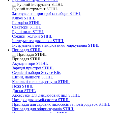
Ручний інструмент STIHL
Ручний інструмент STIHL
Заточувальні пристрої та набори STIHL
Ключі STIHL
Гілкорізи STIHL
Секатори STIHL
Ручні пили STIHL
Сокири, колуни STIHL
Інструменти для валки STIHL
Інструменти для вимірювання, маркування STIHL
Приладдя STIHL
Приладдя STIHL
Приладдя STIHL
Акумулятори STIHL
Зарядні пристрої STIHL
Сервісні набори Service Kits
Шини, ланцюги STIHL
Косильні головки, струни STIHL
Ножі STIHL
Диски STIHL
Аксесуари для ланцюгових пил STIHL
Насадки для комбі-систем STIHL
Приладдя для садових пилососів та повітродувок STIHL
Приладдя для обприскувачів STIHL