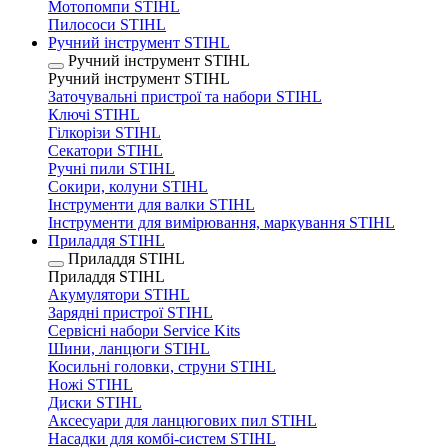
Мотопомпи STIHL
Пилососи STIHL
Ручний інструмент STIHL
Ручний інструмент STIHL
Ручний інструмент STIHL
Заточувальні пристрої та набори STIHL
Ключі STIHL
Гілкорізи STIHL
Секатори STIHL
Ручні пили STIHL
Сокири, колуни STIHL
Інструменти для валки STIHL
Інструменти для вимірювання, маркування STIHL
Приладдя STIHL
Приладдя STIHL
Приладдя STIHL
Акумулятори STIHL
Зарядні пристрої STIHL
Сервісні набори Service Kits
Шини, ланцюги STIHL
Косильні головки, струни STIHL
Ножі STIHL
Диски STIHL
Аксесуари для ланцюгових пил STIHL
Насадки для комбі-систем STIHL