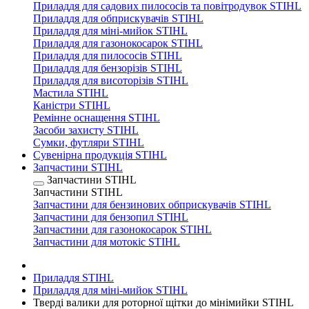
Приладдя для садових пилососів та повітродувок STIHL
Приладдя для обприскувачів STIHL
Приладдя для міні-мийок STIHL
Приладдя для газонокосарок STIHL
Приладдя для пилососів STIHL
Приладдя для бензорізів STIHL
Приладдя для висоторізів STIHL
Мастила STIHL
Каністри STIHL
Ремінне оснащення STIHL
Засоби захисту STIHL
Сумки, футляри STIHL
Сувенірна продукція STIHL
Запчастини STIHL
Запчастини STIHL
Запчастини STIHL
Запчастини для бензинових обприскувачів STIHL
Запчастини для бензопил STIHL
Запчастини для газонокосарок STIHL
Запчастини для мотокіс STIHL
Приладдя STIHL
Приладдя для міні-мийок STIHL
Тверді валики для роторної щітки до мінімийки STIHL