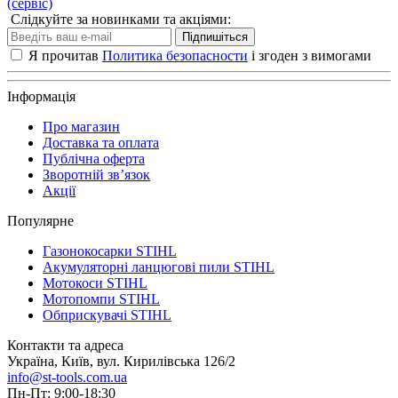
(сервіс)
Слідкуйте за новинками та акціями:
Підпишіться
Я прочитав
Политика безопасности
і згоден з вимогами
Інформація
Про магазин
Доставка та оплата
Публічна оферта
Зворотній зв’язок
Акції
Популярне
Газонокосарки STIHL
Акумуляторні ланцюгові пили STIHL
Мотокоси STIHL
Мотопомпи STIHL
Обприскувачі STIHL
Контакти та адреса
Україна, Київ, вул. Кирилівська 126/2
info@st-tools.com.ua
Пн-Пт: 9:00-18:30