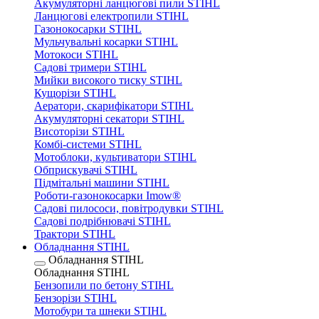
Акумуляторні ланцюгові пили STIHL
Ланцюгові електропили STIHL
Газонокосарки STIHL
Мульчувальні косарки STIHL
Мотокоси STIHL
Садові тримери STIHL
Мийки високого тиску STIHL
Кущорізи STIHL
Аератори, скарифікатори STIHL
Акумуляторні секатори STIHL
Висоторізи STIHL
Комбі-системи STIHL
Мотоблоки, культиватори STIHL
Обприскувачі STIHL
Підмітальні машини STIHL
Роботи-газонокосарки Imow®
Садові пилососи, повітродувки STIHL
Садові подрібнювачі STIHL
Трактори STIHL
Обладнання STIHL
Обладнання STIHL
Обладнання STIHL
Бензопили по бетону STIHL
Бензорізи STIHL
Мотобури та шнеки STIHL