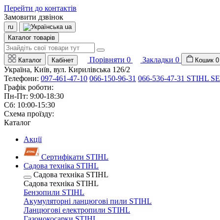
Перейти до контактів
Замовити дзвінок
ru
ua
Каталог товарів
Порівняти
0
Закладки
0
Каталог
Кабінет
Кошик
0
Україна, Київ, вул. Кирилівська 126/2
Телефони:
097-461-47-10
066-150-96-31
066-536-47-31 STIHL SE
Графік роботи:
Пн-Пт: 9:00-18:30
Сб: 10:00-15:30
Схема проїзду:
Каталог
Акції
Сертифікати STIHL
Садова техніка STIHL
Садова техніка STIHL
Садова техніка STIHL
Бензопили STIHL
Акумуляторні ланцюгові пили STIHL
Ланцюгові електропили STIHL
Газонокосарки STIHL