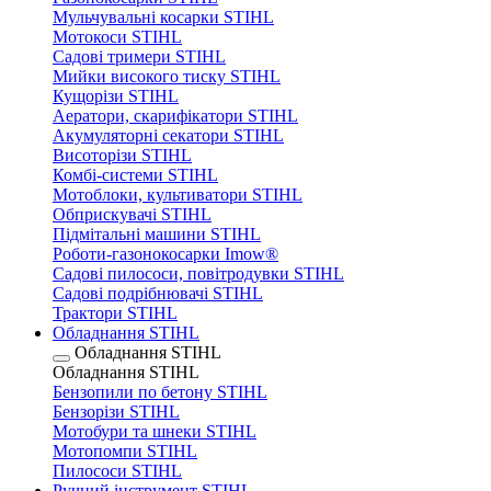
Мульчувальні косарки STIHL
Мотокоси STIHL
Садові тримери STIHL
Мийки високого тиску STIHL
Кущорізи STIHL
Аератори, скарифікатори STIHL
Акумуляторні секатори STIHL
Висоторізи STIHL
Комбі-системи STIHL
Мотоблоки, культиватори STIHL
Обприскувачі STIHL
Підмітальні машини STIHL
Роботи-газонокосарки Imow®
Садові пилососи, повітродувки STIHL
Садові подрібнювачі STIHL
Трактори STIHL
Обладнання STIHL
Обладнання STIHL
Обладнання STIHL
Бензопили по бетону STIHL
Бензорізи STIHL
Мотобури та шнеки STIHL
Мотопомпи STIHL
Пилососи STIHL
Ручний інструмент STIHL