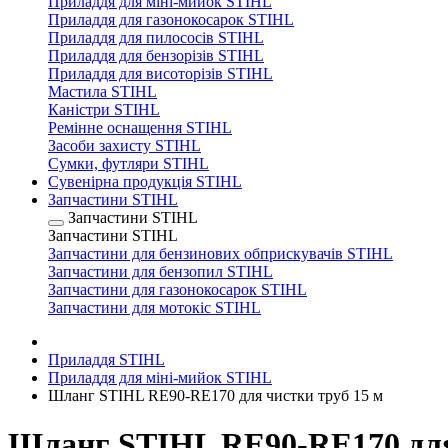
Приладдя для міні-мийок STIHL
Приладдя для газонокосарок STIHL
Приладдя для пилососів STIHL
Приладдя для бензорізів STIHL
Приладдя для висоторізів STIHL
Мастила STIHL
Каністри STIHL
Ремінне оснащення STIHL
Засоби захисту STIHL
Сумки, футляри STIHL
Сувенірна продукція STIHL
Запчастини STIHL
Запчастини STIHL
Запчастини STIHL
Запчастини для бензинових обприскувачів STIHL
Запчастини для бензопил STIHL
Запчастини для газонокосарок STIHL
Запчастини для мотокіс STIHL
Приладдя STIHL
Приладдя для міні-мийок STIHL
Шланг STIHL RE90-RE170 для чистки труб 15 м
Шланг STIHL RE90-RE170 для