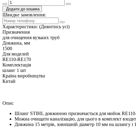
Додати до кошика
Швидке замовлення:
Характеристики:
(Дивитись усі)
Призначення
для очищення вузьких труб
Довжина, мм
1500
Для моделей
RE110-RE170
Комплектація
шланг 1 шт
Країна виробництва
Китай
Опис
Шланг STIHL довжиною призначається для мийок RE110-
Можна очищати каналізацію, для цього в комплект входит
Довжина 15 метрів, зовнішній діаметр 10 мм на шлангу і 1