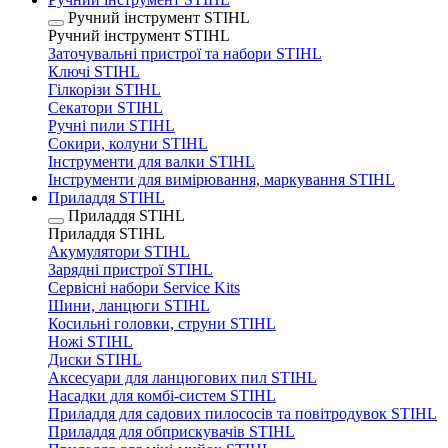
Ручний інструмент STIHL
Ручний інструмент STIHL
Заточувальні пристрої та набори STIHL
Ключі STIHL
Гілкорізи STIHL
Секатори STIHL
Ручні пили STIHL
Сокири, колуни STIHL
Інструменти для валки STIHL
Інструменти для вимірювання, маркування STIHL
Приладдя STIHL
Приладдя STIHL
Приладдя STIHL
Акумулятори STIHL
Зарядні пристрої STIHL
Сервісні набори Service Kits
Шини, ланцюги STIHL
Косильні головки, струни STIHL
Ножі STIHL
Диски STIHL
Аксесуари для ланцюгових пил STIHL
Насадки для комбі-систем STIHL
Приладдя для садових пилососів та повітродувок STIHL
Приладдя для обприскувачів STIHL