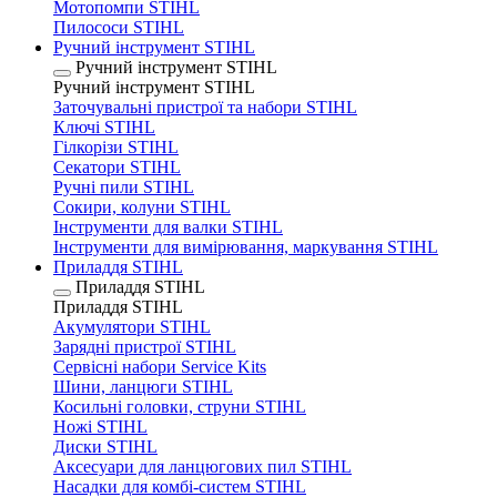
Мотопомпи STIHL
Пилососи STIHL
Ручний інструмент STIHL
Ручний інструмент STIHL
Ручний інструмент STIHL
Заточувальні пристрої та набори STIHL
Ключі STIHL
Гілкорізи STIHL
Секатори STIHL
Ручні пили STIHL
Сокири, колуни STIHL
Інструменти для валки STIHL
Інструменти для вимірювання, маркування STIHL
Приладдя STIHL
Приладдя STIHL
Приладдя STIHL
Акумулятори STIHL
Зарядні пристрої STIHL
Сервісні набори Service Kits
Шини, ланцюги STIHL
Косильні головки, струни STIHL
Ножі STIHL
Диски STIHL
Аксесуари для ланцюгових пил STIHL
Насадки для комбі-систем STIHL