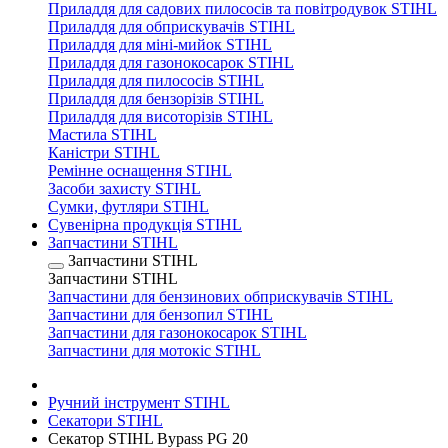
Приладдя для садових пилососів та повітродувок STIHL
Приладдя для обприскувачів STIHL
Приладдя для міні-мийок STIHL
Приладдя для газонокосарок STIHL
Приладдя для пилососів STIHL
Приладдя для бензорізів STIHL
Приладдя для висоторізів STIHL
Мастила STIHL
Каністри STIHL
Ремінне оснащення STIHL
Засоби захисту STIHL
Сумки, футляри STIHL
Сувенірна продукція STIHL
Запчастини STIHL
Запчастини STIHL
Запчастини STIHL
Запчастини для бензинових обприскувачів STIHL
Запчастини для бензопил STIHL
Запчастини для газонокосарок STIHL
Запчастини для мотокіс STIHL
Ручний інструмент STIHL
Секатори STIHL
Секатор STIHL Bypass PG 20