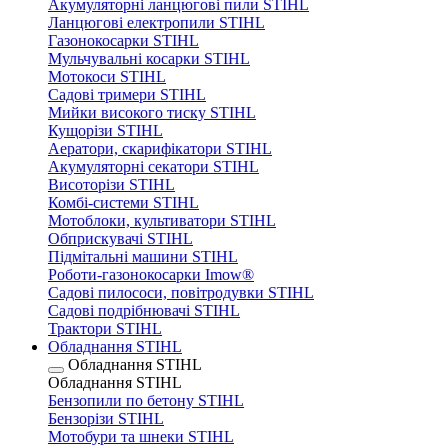
Акумуляторні ланцюгові пили STIHL
Ланцюгові електропили STIHL
Газонокосарки STIHL
Мульчувальні косарки STIHL
Мотокоси STIHL
Садові тримери STIHL
Мийки високого тиску STIHL
Кущорізи STIHL
Аератори, скарифікатори STIHL
Акумуляторні секатори STIHL
Висоторізи STIHL
Комбі-системи STIHL
Мотоблоки, культиватори STIHL
Обприскувачі STIHL
Підмітальні машини STIHL
Роботи-газонокосарки Imow®
Садові пилососи, повітродувки STIHL
Садові подрібнювачі STIHL
Трактори STIHL
Обладнання STIHL
Обладнання STIHL
Обладнання STIHL
Бензопили по бетону STIHL
Бензорізи STIHL
Мотобури та шнеки STIHL