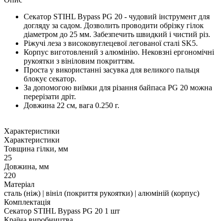
Секатор STIHL Bypass PG 20 - чудовий інструмент для
догляду за садом. Дозволить проводити обрізку гілок
діаметром до 25 мм. Забезпечить швидкий і чистий різ.
Ріжучі леза з високовуглецевої легованої сталі SK5.
Корпус виготовлений з алюмінію. Нековзні ергономічні
рукоятки з вініловим покриттям.
Проста у використанні засувка для великого пальця
блокує секатор.
За допомогою виїмки для різання байпаса PG 20 можна
перерізати дріт.
Довжина 22 см, вага 0.250 г.
Характеристики
Характеристики
Товщина гілки, мм
25
Довжина, мм
220
Матеріал
сталь (ніж) | вініл (покриття рукоятки) | алюміній (корпус)
Комплектація
Секатор STIHL Bypass PG 20 1 шт
Країна виробництва