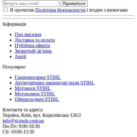
Підпишіться
Я прочитав
Политика безопасности
і згоден з вимогами
Інформація
Про магазин
Доставка та оплата
Публічна оферта
Зворотній зв’язок
Акції
Популярне
Газонокосарки STIHL
Акумуляторні ланцюгові пили STIHL
Мотокоси STIHL
Мотопомпи STIHL
Обприскувачі STIHL
Контакти та адреса
Україна, Київ, вул. Кирилівська 126/2
info@st-tools.com.ua
Пн-Пт: 9:00-18:30
Сб: 10:00-15:30