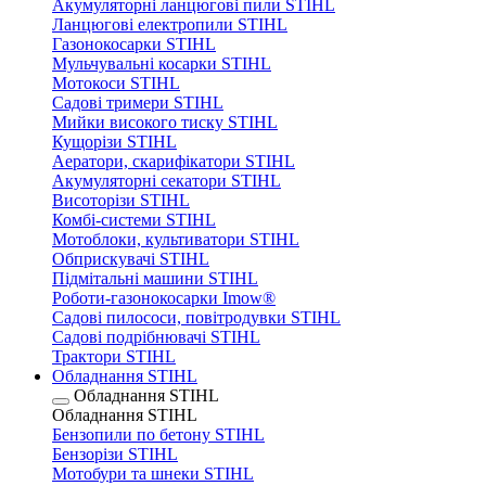
Акумуляторні ланцюгові пили STIHL
Ланцюгові електропили STIHL
Газонокосарки STIHL
Мульчувальні косарки STIHL
Мотокоси STIHL
Садові тримери STIHL
Мийки високого тиску STIHL
Кущорізи STIHL
Аератори, скарифікатори STIHL
Акумуляторні секатори STIHL
Висоторізи STIHL
Комбі-системи STIHL
Мотоблоки, культиватори STIHL
Обприскувачі STIHL
Підмітальні машини STIHL
Роботи-газонокосарки Imow®
Садові пилососи, повітродувки STIHL
Садові подрібнювачі STIHL
Трактори STIHL
Обладнання STIHL
Обладнання STIHL
Обладнання STIHL
Бензопили по бетону STIHL
Бензорізи STIHL
Мотобури та шнеки STIHL