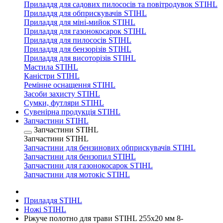
Приладдя для садових пилососів та повітродувок STIHL
Приладдя для обприскувачів STIHL
Приладдя для міні-мийок STIHL
Приладдя для газонокосарок STIHL
Приладдя для пилососів STIHL
Приладдя для бензорізів STIHL
Приладдя для висоторізів STIHL
Мастила STIHL
Каністри STIHL
Ремінне оснащення STIHL
Засоби захисту STIHL
Сумки, футляри STIHL
Сувенірна продукція STIHL
Запчастини STIHL
Запчастини STIHL
Запчастини STIHL
Запчастини для бензинових обприскувачів STIHL
Запчастини для бензопил STIHL
Запчастини для газонокосарок STIHL
Запчастини для мотокіс STIHL
Приладдя STIHL
Ножі STIHL
Ріжуче полотно для трави STIHL 255х20 мм 8-