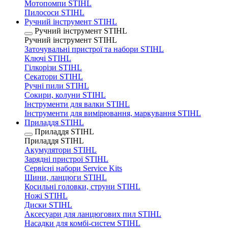
Мотопомпи STIHL
Пилососи STIHL
Ручний інструмент STIHL
Ручний інструмент STIHL
Ручний інструмент STIHL
Заточувальні пристрої та набори STIHL
Ключі STIHL
Гілкорізи STIHL
Секатори STIHL
Ручні пили STIHL
Сокири, колуни STIHL
Інструменти для валки STIHL
Інструменти для вимірювання, маркування STIHL
Приладдя STIHL
Приладдя STIHL
Приладдя STIHL
Акумулятори STIHL
Зарядні пристрої STIHL
Сервісні набори Service Kits
Шини, ланцюги STIHL
Косильні головки, струни STIHL
Ножі STIHL
Диски STIHL
Аксесуари для ланцюгових пил STIHL
Насадки для комбі-систем STIHL