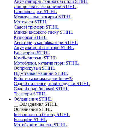
Акумуляторні ланцюгові пили STIHL
Ланцюгові електропили STIHL
Газонокосарки STIHL
Мульчувальні косарки STIHL
Мотокоси STIHL
Садові тримери STIHL
Мийки високого тиску STIHL
Кущорізи STIHL
Аератори, скарифікатори STIHL
Акумуляторні секатори STIHL
Висоторізи STIHL
Комбі-системи STIHL
Мотоблоки, культиватори STIHL
Обприскувачі STIHL
Підмітальні машини STIHL
Роботи-газонокосарки Imow®
Садові пилососи, повітродувки STIHL
Садові подрібнювачі STIHL
Трактори STIHL
Обладнання STIHL
Обладнання STIHL
Обладнання STIHL
Бензопили по бетону STIHL
Бензорізи STIHL
Мотобури та шнеки STIHL