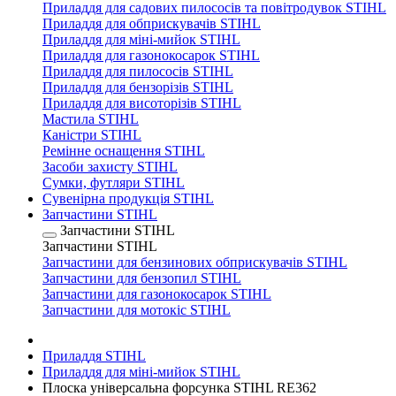
Приладдя для садових пилососів та повітродувок STIHL
Приладдя для обприскувачів STIHL
Приладдя для міні-мийок STIHL
Приладдя для газонокосарок STIHL
Приладдя для пилососів STIHL
Приладдя для бензорізів STIHL
Приладдя для висоторізів STIHL
Мастила STIHL
Каністри STIHL
Ремінне оснащення STIHL
Засоби захисту STIHL
Сумки, футляри STIHL
Сувенірна продукція STIHL
Запчастини STIHL
Запчастини STIHL
Запчастини STIHL
Запчастини для бензинових обприскувачів STIHL
Запчастини для бензопил STIHL
Запчастини для газонокосарок STIHL
Запчастини для мотокіс STIHL
Приладдя STIHL
Приладдя для міні-мийок STIHL
Плоска універсальна форсунка STIHL RE362