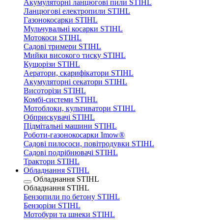
Акумуляторні ланцюгові пили STIHL
Ланцюгові електропили STIHL
Газонокосарки STIHL
Мульчувальні косарки STIHL
Мотокоси STIHL
Садові тримери STIHL
Мийки високого тиску STIHL
Кущорізи STIHL
Аератори, скарифікатори STIHL
Акумуляторні секатори STIHL
Висоторізи STIHL
Комбі-системи STIHL
Мотоблоки, культиватори STIHL
Обприскувачі STIHL
Підмітальні машини STIHL
Роботи-газонокосарки Imow®
Садові пилососи, повітродувки STIHL
Садові подрібнювачі STIHL
Трактори STIHL
Обладнання STIHL
Обладнання STIHL
Обладнання STIHL
Бензопили по бетону STIHL
Бензорізи STIHL
Мотобури та шнеки STIHL