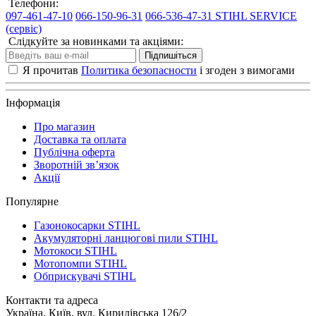
Телефони:
097-461-47-10
066-150-96-31
066-536-47-31 STIHL SERVICE
(сервіс)
Слідкуйте за новинками та акціями:
Підпишіться
Я прочитав
Политика безопасности
і згоден з вимогами
Інформація
Про магазин
Доставка та оплата
Публічна оферта
Зворотній зв’язок
Акції
Популярне
Газонокосарки STIHL
Акумуляторні ланцюгові пили STIHL
Мотокоси STIHL
Мотопомпи STIHL
Обприскувачі STIHL
Контакти та адреса
Україна, Київ, вул. Кирилівська 126/2