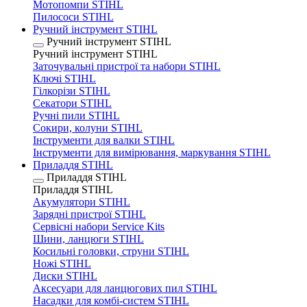
Мотопомпи STIHL
Пилососи STIHL
Ручний інструмент STIHL
Ручний інструмент STIHL
Ручний інструмент STIHL
Заточувальні пристрої та набори STIHL
Ключі STIHL
Гілкорізи STIHL
Секатори STIHL
Ручні пили STIHL
Сокири, колуни STIHL
Інструменти для валки STIHL
Інструменти для вимірювання, маркування STIHL
Приладдя STIHL
Приладдя STIHL
Приладдя STIHL
Акумулятори STIHL
Зарядні пристрої STIHL
Сервісні набори Service Kits
Шини, ланцюги STIHL
Косильні головки, струни STIHL
Ножі STIHL
Диски STIHL
Аксесуари для ланцюгових пил STIHL
Насадки для комбі-систем STIHL