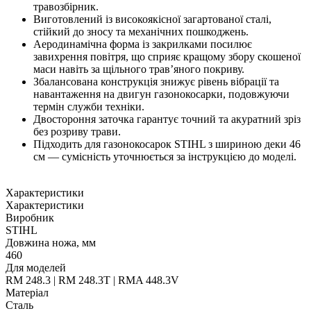
травозбірник.
Виготовлений із високоякісної загартованої сталі,
стійкий до зносу та механічних пошкоджень.
Аеродинамічна форма із закрилками посилює
завихрення повітря, що сприяє кращому збору скошеної
маси навіть за щільного трав’яного покриву.
Збалансована конструкція знижує рівень вібрації та
навантаження на двигун газонокосарки, подовжуючи
термін служби техніки.
Двостороння заточка гарантує точний та акуратний зріз
без розриву трави.
Підходить для газонокосарок STIHL з шириною деки 46
см — сумісність уточнюється за інструкцією до моделі.
Характеристики
Характеристики
Виробник
STIHL
Довжина ножа, мм
460
Для моделей
RM 248.3 | RM 248.3T | RMA 448.3V
Матеріал
Сталь