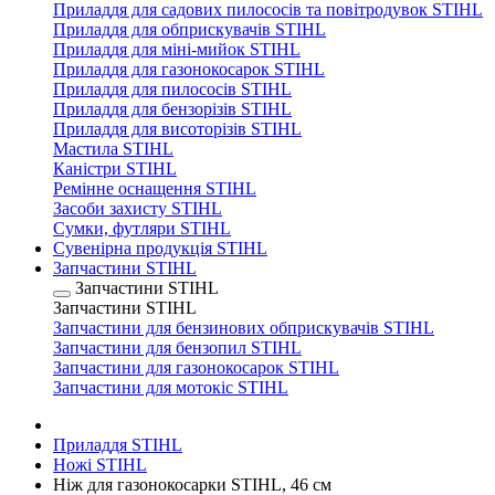
Приладдя для садових пилососів та повітродувок STIHL
Приладдя для обприскувачів STIHL
Приладдя для міні-мийок STIHL
Приладдя для газонокосарок STIHL
Приладдя для пилососів STIHL
Приладдя для бензорізів STIHL
Приладдя для висоторізів STIHL
Мастила STIHL
Каністри STIHL
Ремінне оснащення STIHL
Засоби захисту STIHL
Сумки, футляри STIHL
Сувенірна продукція STIHL
Запчастини STIHL
Запчастини STIHL
Запчастини STIHL
Запчастини для бензинових обприскувачів STIHL
Запчастини для бензопил STIHL
Запчастини для газонокосарок STIHL
Запчастини для мотокіс STIHL
Приладдя STIHL
Ножі STIHL
Ніж для газонокосарки STIHL, 46 см