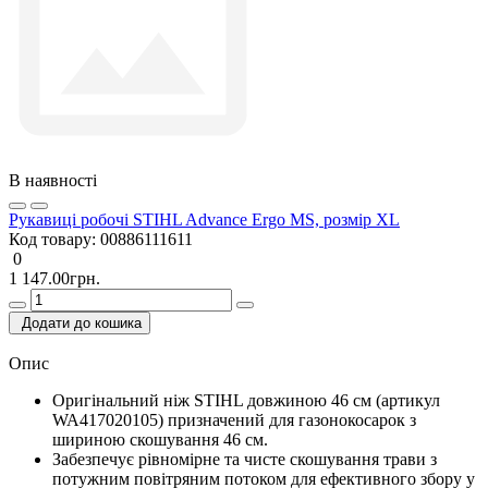
В наявності
Рукавиці робочі STIHL Advance Ergo MS, розмір XL
Код товару:
00886111611
0
1 147.00грн.
Додати до кошика
Опис
Оригінальний ніж STIHL довжиною 46 см (артикул
WA417020105) призначений для газонокосарок з
шириною скошування 46 см.
Забезпечує рівномірне та чисте скошування трави з
потужним повітряним потоком для ефективного збору у