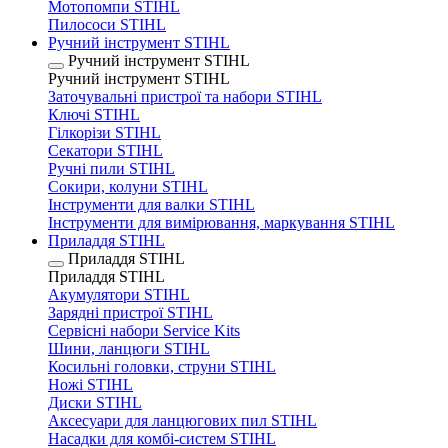
Мотопомпи STIHL
Пилососи STIHL
Ручний інструмент STIHL
Ручний інструмент STIHL
Ручний інструмент STIHL
Заточувальні пристрої та набори STIHL
Ключі STIHL
Гілкорізи STIHL
Секатори STIHL
Ручні пили STIHL
Сокири, колуни STIHL
Інструменти для валки STIHL
Інструменти для вимірювання, маркування STIHL
Приладдя STIHL
Приладдя STIHL
Приладдя STIHL
Акумулятори STIHL
Зарядні пристрої STIHL
Сервісні набори Service Kits
Шини, ланцюги STIHL
Косильні головки, струни STIHL
Ножі STIHL
Диски STIHL
Аксесуари для ланцюгових пил STIHL
Насадки для комбі-систем STIHL