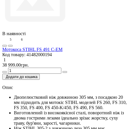
В наявності
5
6
Мотокоса STIHL FS 491 C-EM
Код товару:
41482000194
1
38 999.00грн.
Додати до кошика
Опис
Двопелюстковий ніж довжиною 305 мм, з посадкою 20
мм підходить для мотокіс STIHL моделей FS 260, FS 310,
FS 350, FS 400, FS 450-K/450, FS 490, FS 560.
Виготовлений із високоякісної сталі, поворотний ніж із
двома гострими лезами ідеально зрізає жорстку, суху
траву, бур'яни, зарості, чагарники.
Ніж STIHL 305-2 з довжиною леза 305 мм має