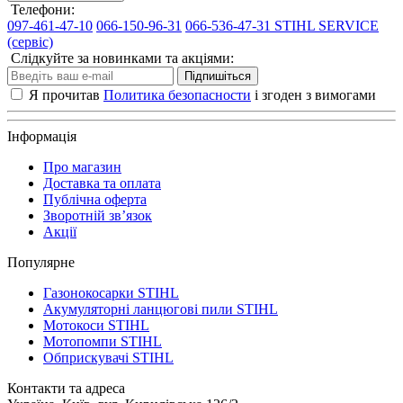
Телефони:
097-461-47-10
066-150-96-31
066-536-47-31 STIHL SERVICE
(сервіс)
Слідкуйте за новинками та акціями:
Підпишіться
Я прочитав
Политика безопасности
і згоден з вимогами
Інформація
Про магазин
Доставка та оплата
Публічна оферта
Зворотній зв’язок
Акції
Популярне
Газонокосарки STIHL
Акумуляторні ланцюгові пили STIHL
Мотокоси STIHL
Мотопомпи STIHL
Обприскувачі STIHL
Контакти та адреса