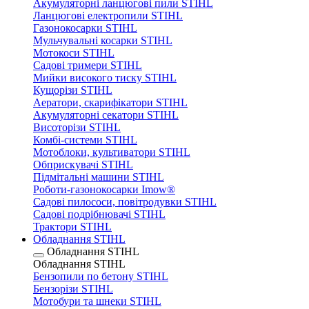
Акумуляторні ланцюгові пили STIHL
Ланцюгові електропили STIHL
Газонокосарки STIHL
Мульчувальні косарки STIHL
Мотокоси STIHL
Садові тримери STIHL
Мийки високого тиску STIHL
Кущорізи STIHL
Аератори, скарифікатори STIHL
Акумуляторні секатори STIHL
Висоторізи STIHL
Комбі-системи STIHL
Мотоблоки, культиватори STIHL
Обприскувачі STIHL
Підмітальні машини STIHL
Роботи-газонокосарки Imow®
Садові пилососи, повітродувки STIHL
Садові подрібнювачі STIHL
Трактори STIHL
Обладнання STIHL
Обладнання STIHL
Обладнання STIHL
Бензопили по бетону STIHL
Бензорізи STIHL
Мотобури та шнеки STIHL