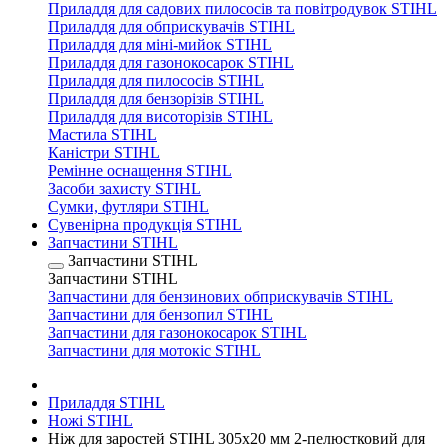
Приладдя для садових пилососів та повітродувок STIHL
Приладдя для обприскувачів STIHL
Приладдя для міні-мийок STIHL
Приладдя для газонокосарок STIHL
Приладдя для пилососів STIHL
Приладдя для бензорізів STIHL
Приладдя для висоторізів STIHL
Мастила STIHL
Каністри STIHL
Ремінне оснащення STIHL
Засоби захисту STIHL
Сумки, футляри STIHL
Сувенірна продукція STIHL
Запчастини STIHL
Запчастини STIHL
Запчастини STIHL
Запчастини для бензинових обприскувачів STIHL
Запчастини для бензопил STIHL
Запчастини для газонокосарок STIHL
Запчастини для мотокіс STIHL
Приладдя STIHL
Ножі STIHL
Ніж для заростей STIHL 305х20 мм 2-пелюстковий для