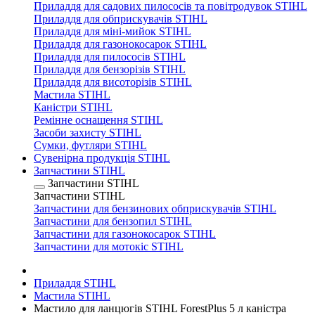
Приладдя для садових пилососів та повітродувок STIHL
Приладдя для обприскувачів STIHL
Приладдя для міні-мийок STIHL
Приладдя для газонокосарок STIHL
Приладдя для пилососів STIHL
Приладдя для бензорізів STIHL
Приладдя для висоторізів STIHL
Мастила STIHL
Каністри STIHL
Ремінне оснащення STIHL
Засоби захисту STIHL
Сумки, футляри STIHL
Сувенірна продукція STIHL
Запчастини STIHL
Запчастини STIHL
Запчастини STIHL
Запчастини для бензинових обприскувачів STIHL
Запчастини для бензопил STIHL
Запчастини для газонокосарок STIHL
Запчастини для мотокіс STIHL
Приладдя STIHL
Мастила STIHL
Мастило для ланцюгів STIHL ForestPlus 5 л каністра