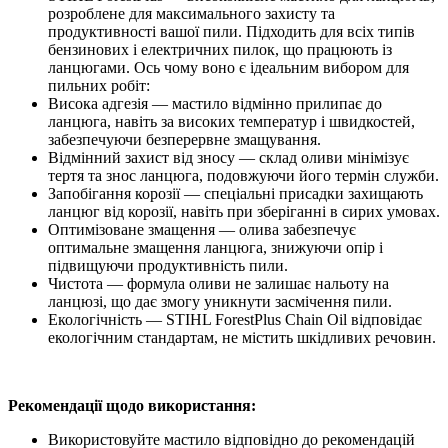
розроблене для максимального захисту та
продуктивності вашої пили. Підходить для всіх типів
бензинових і електричних пилок, що працюють із
ланцюгами. Ось чому воно є ідеальним вибором для
пильних робіт:
Висока адгезія — мастило відмінно прилипає до
ланцюга, навіть за високих температур і швидкостей,
забезпечуючи безперервне змащування.
Відмінний захист від зносу — склад оливи мінімізує
тертя та знос ланцюга, подовжуючи його термін служби.
Запобігання корозії — спеціальні присадки захищають
ланцюг від корозії, навіть при зберіганні в сирих умовах.
Оптимізоване змащення — олива забезпечує
оптимальне змащення ланцюга, знижуючи опір і
підвищуючи продуктивність пили.
Чистота — формула оливи не залишає нальоту на
ланцюзі, що дає змогу уникнути засмічення пили.
Екологічність — STIHL ForestPlus Chain Oil відповідає
екологічним стандартам, не містить шкідливих речовин.
Рекомендації щодо використання:
Використовуйте мастило відповідно до рекомендацій