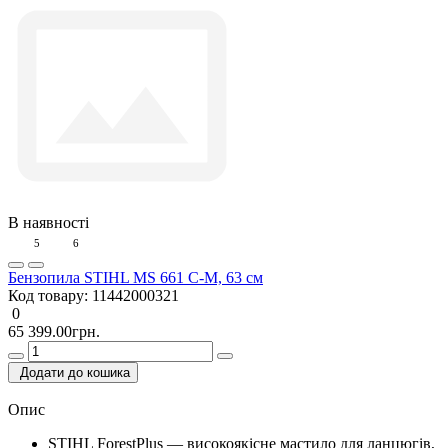
В наявності
5
6
Бензопила STIHL MS 661 C-M, 63 см
Код товару:
11442000321
0
65 399.00грн.
Додати до кошика
Опис
STIHL ForestPlus — високоякісне мастило для ланцюгів,