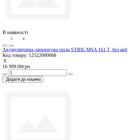
В наявності
5
6
Акумуляторна ланцюгова пила STIHL MSA 161 T, без акб
Код товару:
12522000068
0
16 999.00грн.
Додати до кошика