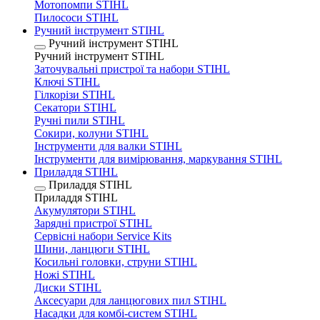
Мотопомпи STIHL
Пилососи STIHL
Ручний інструмент STIHL
Ручний інструмент STIHL
Ручний інструмент STIHL
Заточувальні пристрої та набори STIHL
Ключі STIHL
Гілкорізи STIHL
Секатори STIHL
Ручні пили STIHL
Сокири, колуни STIHL
Інструменти для валки STIHL
Інструменти для вимірювання, маркування STIHL
Приладдя STIHL
Приладдя STIHL
Приладдя STIHL
Акумулятори STIHL
Зарядні пристрої STIHL
Сервісні набори Service Kits
Шини, ланцюги STIHL
Косильні головки, струни STIHL
Ножі STIHL
Диски STIHL
Аксесуари для ланцюгових пил STIHL
Насадки для комбі-систем STIHL