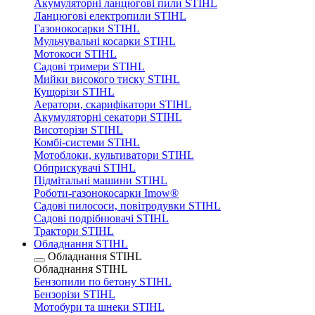
Акумуляторні ланцюгові пили STIHL
Ланцюгові електропили STIHL
Газонокосарки STIHL
Мульчувальні косарки STIHL
Мотокоси STIHL
Садові тримери STIHL
Мийки високого тиску STIHL
Кущорізи STIHL
Аератори, скарифікатори STIHL
Акумуляторні секатори STIHL
Висоторізи STIHL
Комбі-системи STIHL
Мотоблоки, культиватори STIHL
Обприскувачі STIHL
Підмітальні машини STIHL
Роботи-газонокосарки Imow®
Садові пилососи, повітродувки STIHL
Садові подрібнювачі STIHL
Трактори STIHL
Обладнання STIHL
Обладнання STIHL
Обладнання STIHL
Бензопили по бетону STIHL
Бензорізи STIHL
Мотобури та шнеки STIHL