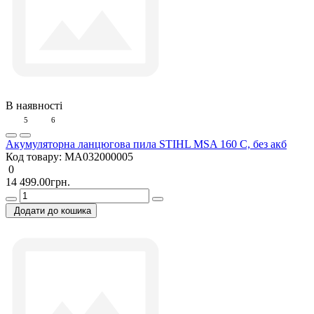
В наявності
5
6
Акумуляторна ланцюгова пила STIHL MSA 160 C, без акб
Код товару:
MA032000005
0
14 499.00грн.
Додати до кошика