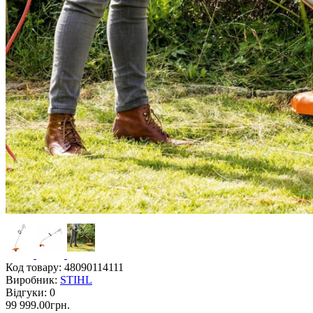
Код товару:
48090114111
Виробник:
STIHL
Відгуки:
0
99 999.00грн.