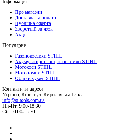
Інформація
Про магазин
Доставка та оплата
Публічна оферта
Зворотній зв’язок
Акції
Популярне
Газонокосарки STIHL
Акумуляторні ланцюгові пили STIHL
Мотокоси STIHL
Мотопомпи STIHL
Обприскувачі STIHL
Контакти та адреса
Україна, Київ, вул. Кирилівська 126/2
info@st-tools.com.ua
Пн-Пт: 9:00-18:30
Сб: 10:00-15:30