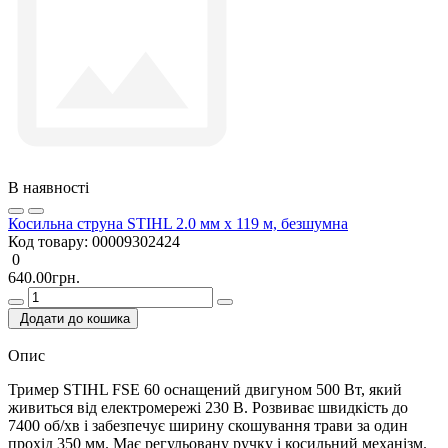
В наявності
Косильна струна STIHL 2.0 мм х 119 м, безшумна
Код товару:
00009302424
0
640.00грн.
Додати до кошика
Опис
Тример STIHL FSE 60 оснащений двигуном 500 Вт, який
живиться від електромережі 230 В. Розвиває швидкість до
7400 об/хв і забезпечує ширину скошування трави за один
прохід 350 мм. Має регульовану ручку і косильний механізм.