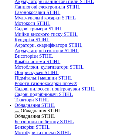
Акумуляторні ланцюгові пили STIHL
Ланцюгові електропили STIHL
Газонокосарки STIHL
Мульчувальні косарки STIHL
Мотокоси STIHL
Садові тримери STIHL
Мийки високого тиску STIHL
Кущорізи STIHL
Аератори, скарифікатори STIHL
Акумуляторні секатори STIHL
Висоторізи STIHL
Комбі-системи STIHL
Мотоблоки, культиватори STIHL
Обприскувачі STIHL
Підмітальні машини STIHL
Роботи-газонокосарки Imow®
Садові пилососи, повітродувки STIHL
Садові подрібнювачі STIHL
Трактори STIHL
Обладнання STIHL
Обладнання STIHL
Обладнання STIHL
Бензопили по бетону STIHL
Бензорізи STIHL
Мотобури та шнеки STIHL