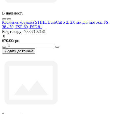
В наявності
Косильна котушка STIHL DuroCut 5-2, 2.0 мм для мотокіс FS
38 - 50, FSE 60, FSE 81
Код товару:
40067102131
0
670.00грн.
Додати до кошика