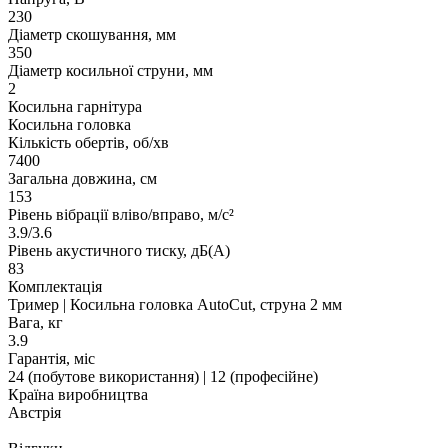
230
Діаметр скошування, мм
350
Діаметр косильної струни, мм
2
Косильна гарнітура
Косильна головка
Кількість обертів, об/хв
7400
Загальна довжина, см
153
Рівень вібрації вліво/вправо, м/с²
3.9/3.6
Рівень акустичного тиску, дБ(A)
83
Комплектація
Тример | Косильна головка AutoCut, струна 2 мм
Вага, кг
3.9
Гарантія, міс
24 (побутове використання) | 12 (професійне)
Країна виробництва
Австрія