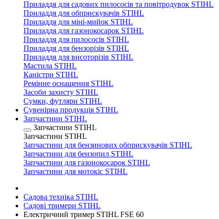
Приладдя для садових пилососів та повітродувок STIHL
Приладдя для обприскувачів STIHL
Приладдя для міні-мийок STIHL
Приладдя для газонокосарок STIHL
Приладдя для пилососів STIHL
Приладдя для бензорізів STIHL
Приладдя для висоторізів STIHL
Мастила STIHL
Каністри STIHL
Ремінне оснащення STIHL
Засоби захисту STIHL
Сумки, футляри STIHL
Сувенірна продукція STIHL
Запчастини STIHL
Запчастини STIHL
Запчастини STIHL
Запчастини для бензинових обприскувачів STIHL
Запчастини для бензопил STIHL
Запчастини для газонокосарок STIHL
Запчастини для мотокіс STIHL
Садова техніка STIHL
Садові тримери STIHL
Електричний тример STIHL FSE 60