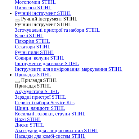
Мотопомпи STIHL
Пилососи STIHL
Ручний інструмент STIHL
Ручний інструмент STIHL
Ручний інструмент STIHL
Заточувальні пристрої та набори STIHL
Ключі STIHL
Гілкорізи STIHL
Секатори STIHL
Ручні пили STIHL
Сокири, колуни STIHL
Інструменти для валки STIHL
Інструменти для вимірювання, маркування STIHL
Приладдя STIHL
Приладдя STIHL
Приладдя STIHL
Акумулятори STIHL
Зарядні пристрої STIHL
Сервісні набори Service Kits
Шини, ланцюги STIHL
Косильні головки, струни STIHL
Ножі STIHL
Диски STIHL
Аксесуари для ланцюгових пил STIHL
Насадки для комбі-систем STIHL