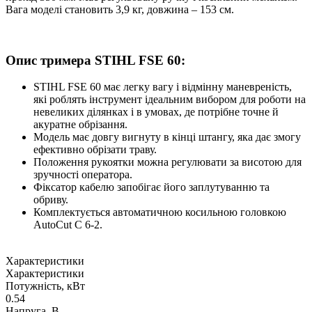
Вага моделі становить 3,9 кг, довжина – 153 см.
Опис тримера STIHL FSE 60:
STIHL FSE 60 має легку вагу і відмінну маневреність,
які роблять інструмент ідеальним вибором для роботи на
невеликих ділянках і в умовах, де потрібне точне й
акуратне обрізання.
Модель має довгу вигнуту в кінці штангу, яка дає змогу
ефективно обрізати траву.
Положення рукоятки можна регулювати за висотою для
зручності оператора.
Фіксатор кабелю запобігає його заплутуванню та
обриву.
Комплектується автоматичною косильною головкою
AutoCut C 6-2.
Характеристики
Характеристики
Потужність, кВт
0.54
Напруга, В