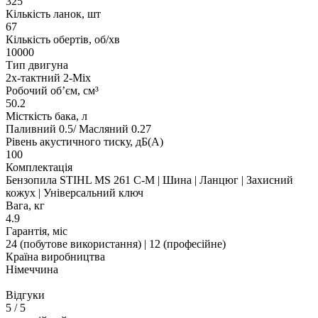
325"
Кількість ланок, шт
67
Кількість обертів, об/хв
10000
Тип двигуна
2х-тактний 2-Mix
Робочий об’єм, см³
50.2
Місткість бака, л
Паливний 0.5/ Масляний 0.27
Рівень акустичного тиску, дБ(A)
100
Комплектація
Бензопила STIHL MS 261 C-М | Шина | Ланцюг | Захисний
кожух | Універсальний ключ
Вага, кг
4.9
Гарантія, міс
24 (побутове використання) | 12 (професійне)
Країна виробництва
Німеччина
Відгуки
5
/ 5