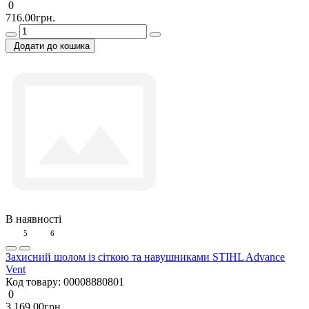
0
716.00грн.
Додати до кошика
В наявності
5
6
Захисний шолом із сіткою та навушниками STIHL Advance
Vent
Код товару:
00008880801
0
3 169.00грн.