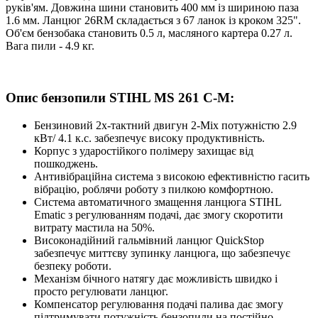
руків'ям. Довжина шини становить 400 мм із шириною паза
1.6 мм. Ланцюг 26RM складається з 67 ланок із кроком 325".
Об'єм бензобака становить 0.5 л, масляного картера 0.27 л.
Вага пили - 4.9 кг.
Опис бензопили STIHL MS 261 C-М:
Бензиновий 2х-тактний двигун 2-Mix потужністю 2.9
кВт/ 4.1 к.с. забезпечує високу продуктивність.
Корпус з ударостійкого полімеру захищає від
пошкоджень.
Антивібраційна система з високою ефективністю гасить
вібрацію, роблячи роботу з пилкою комфортною.
Система автоматичного змащення ланцюга STIHL
Ematic з регулюванням подачі, дає змогу скоротити
витрату мастила на 50%.
Високонадійний гальмівний ланцюг QuickStop
забезпечує миттєву зупинку ланцюга, що забезпечує
безпеку роботи.
Механізм бічного натягу дає можливість швидко і
просто регулювати ланцюг.
Компенсатор регулювання подачі палива дає змогу
підтримувати потужність бензопили на постійно