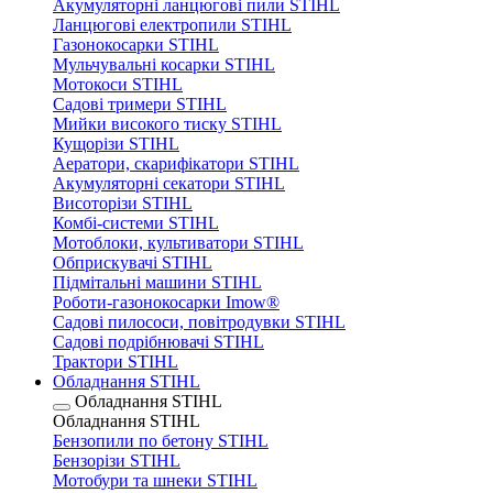
Акумуляторні ланцюгові пили STIHL
Ланцюгові електропили STIHL
Газонокосарки STIHL
Мульчувальні косарки STIHL
Мотокоси STIHL
Садові тримери STIHL
Мийки високого тиску STIHL
Кущорізи STIHL
Аератори, скарифікатори STIHL
Акумуляторні секатори STIHL
Висоторізи STIHL
Комбі-системи STIHL
Мотоблоки, культиватори STIHL
Обприскувачі STIHL
Підмітальні машини STIHL
Роботи-газонокосарки Imow®
Садові пилососи, повітродувки STIHL
Садові подрібнювачі STIHL
Трактори STIHL
Обладнання STIHL
Обладнання STIHL
Обладнання STIHL
Бензопили по бетону STIHL
Бензорізи STIHL
Мотобури та шнеки STIHL