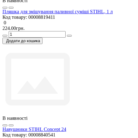
В наявності
Пляшка для змішування паливної суміші STIHL, 1 л
Код товару:
00008819411
0
224.00грн.
Додати до кошика
В наявності
Навушники STIHL Concept 24
Код товару:
00008840541