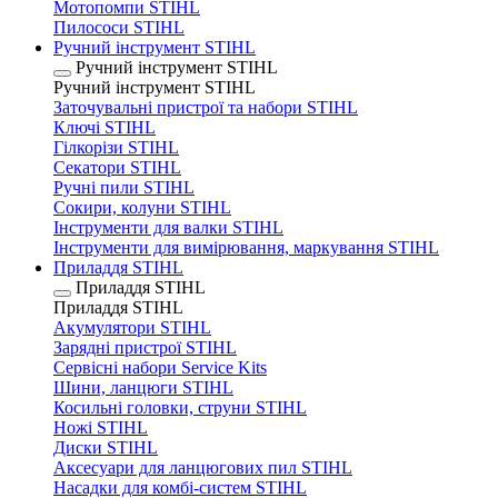
Мотопомпи STIHL
Пилососи STIHL
Ручний інструмент STIHL
Ручний інструмент STIHL
Ручний інструмент STIHL
Заточувальні пристрої та набори STIHL
Ключі STIHL
Гілкорізи STIHL
Секатори STIHL
Ручні пили STIHL
Сокири, колуни STIHL
Інструменти для валки STIHL
Інструменти для вимірювання, маркування STIHL
Приладдя STIHL
Приладдя STIHL
Приладдя STIHL
Акумулятори STIHL
Зарядні пристрої STIHL
Сервісні набори Service Kits
Шини, ланцюги STIHL
Косильні головки, струни STIHL
Ножі STIHL
Диски STIHL
Аксесуари для ланцюгових пил STIHL
Насадки для комбі-систем STIHL