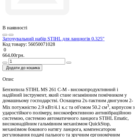
В наявності
Заточувальний набір STIHL для ланцюгів 0.325"
Код товару:
56050071028
0
664.00грн.
Додати до кошика
Опис
Бензопила STIHL MS 261 C-М - високопродуктивний і
надійний інструмент, який стане незамінним помічником у
домашньому господарстві. Оснащена 2х-тактним двигуном 2-
3
Mix потужністю 2.9 кВт/4.1 к.с та об'ємом 50.2 см
, корпусом з
ударостійкого полімеру, високоефективною антивібраційною
системою, системою автоматичного ланцюга STIHL Ematic,
високонадійним гальмівним механізмом QuickStop,
механізмом бокового натягу ланцюга, компенсатором
регулювання подачі пального та зручним ергономічним