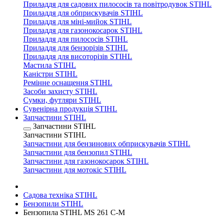
Приладдя для садових пилососів та повітродувок STIHL
Приладдя для обприскувачів STIHL
Приладдя для міні-мийок STIHL
Приладдя для газонокосарок STIHL
Приладдя для пилососів STIHL
Приладдя для бензорізів STIHL
Приладдя для висоторізів STIHL
Мастила STIHL
Каністри STIHL
Ремінне оснащення STIHL
Засоби захисту STIHL
Сумки, футляри STIHL
Сувенірна продукція STIHL
Запчастини STIHL
Запчастини STIHL
Запчастини STIHL
Запчастини для бензинових обприскувачів STIHL
Запчастини для бензопил STIHL
Запчастини для газонокосарок STIHL
Запчастини для мотокіс STIHL
Садова техніка STIHL
Бензопили STIHL
Бензопила STIHL MS 261 C-М