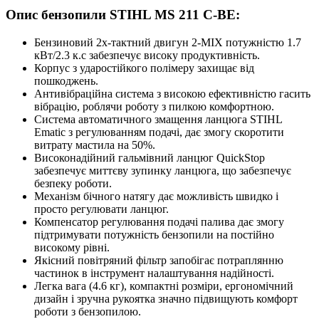
Опис бензопили STIHL MS 211 C-BE:
Бензиновий 2х-тактний двигун 2-MIX потужністю 1.7
кВт/2.3 к.с забезпечує високу продуктивність.
Корпус з ударостійкого полімеру захищає від
пошкоджень.
Антивібраційна система з високою ефективністю гасить
вібрацію, роблячи роботу з пилкою комфортною.
Система автоматичного змащення ланцюга STIHL
Ematic з регулюванням подачі, дає змогу скоротити
витрату мастила на 50%.
Високонадійний гальмівний ланцюг QuickStop
забезпечує миттєву зупинку ланцюга, що забезпечує
безпеку роботи.
Механізм бічного натягу дає можливість швидко і
просто регулювати ланцюг.
Компенсатор регулювання подачі палива дає змогу
підтримувати потужність бензопили на постійно
високому рівні.
Якісний повітряний фільтр запобігає потраплянню
частинок в інструмент налаштування надійності.
Легка вага (4.6 кг), компактні розміри, ергономічний
дизайн і зручна рукоятка значно підвищують комфорт
роботи з бензопилою.