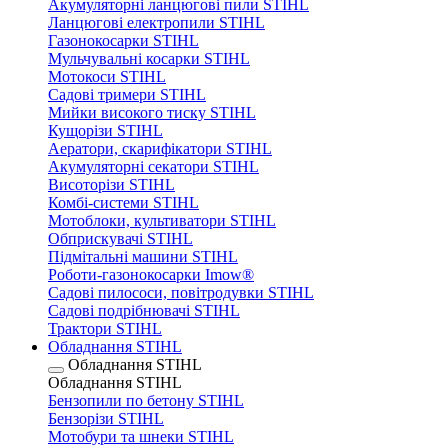
Акумуляторні ланцюгові пили STIHL
Ланцюгові електропили STIHL
Газонокосарки STIHL
Мульчувальні косарки STIHL
Мотокоси STIHL
Садові тримери STIHL
Мийки високого тиску STIHL
Кущорізи STIHL
Аератори, скарифікатори STIHL
Акумуляторні секатори STIHL
Висоторізи STIHL
Комбі-системи STIHL
Мотоблоки, культиватори STIHL
Обприскувачі STIHL
Підмітальні машини STIHL
Роботи-газонокосарки Imow®
Садові пилососи, повітродувки STIHL
Садові подрібнювачі STIHL
Трактори STIHL
Обладнання STIHL
Обладнання STIHL
Обладнання STIHL
Бензопили по бетону STIHL
Бензорізи STIHL
Мотобури та шнеки STIHL