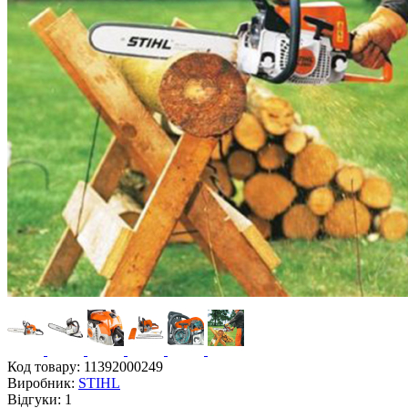
Код товару:
11392000249
Виробник:
STIHL
Відгуки:
1