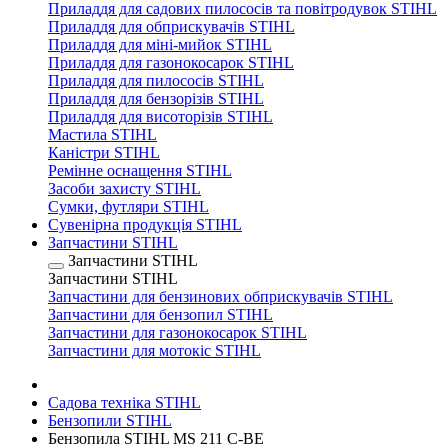
Приладдя для садових пилососів та повітродувок STIHL
Приладдя для обприскувачів STIHL
Приладдя для міні-мийок STIHL
Приладдя для газонокосарок STIHL
Приладдя для пилососів STIHL
Приладдя для бензорізів STIHL
Приладдя для висоторізів STIHL
Мастила STIHL
Каністри STIHL
Ремінне оснащення STIHL
Засоби захисту STIHL
Сумки, футляри STIHL
Сувенірна продукція STIHL
Запчастини STIHL
Запчастини STIHL
Запчастини STIHL
Запчастини для бензинових обприскувачів STIHL
Запчастини для бензопил STIHL
Запчастини для газонокосарок STIHL
Запчастини для мотокіс STIHL
Садова техніка STIHL
Бензопили STIHL
Бензопила STIHL MS 211 C-BE