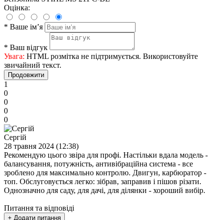
Оцінка:
*
Ваше ім’я
*
Ваш відгук
Увага:
HTML розмітка не підтримується. Використовуйте
звичайний текст.
Продовжити
1
0
0
0
0
Сергій
28 травня 2024 (12:38)
Рекомендую цього звіра для профі. Настільки вдала модель -
балансування, потужність, антивібраційна система - все
зроблено для максимально контролю. Двигун, карбюратор -
топ. Обслуговується легко: зібрав, заправив і пішов різати.
Однозначно для саду, для дачі, для ділянки - хороший вибір.
Питання та відповіді
+ Додати питання