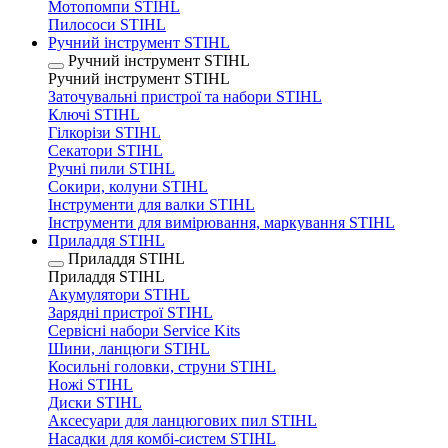
Мотопомпи STIHL
Пилососи STIHL
Ручний інструмент STIHL
Ручний інструмент STIHL
Ручний інструмент STIHL
Заточувальні пристрої та набори STIHL
Ключі STIHL
Гілкорізи STIHL
Секатори STIHL
Ручні пили STIHL
Сокири, колуни STIHL
Інструменти для валки STIHL
Інструменти для вимірювання, маркування STIHL
Приладдя STIHL
Приладдя STIHL
Приладдя STIHL
Акумулятори STIHL
Зарядні пристрої STIHL
Сервісні набори Service Kits
Шини, ланцюги STIHL
Косильні головки, струни STIHL
Ножі STIHL
Диски STIHL
Аксесуари для ланцюгових пил STIHL
Насадки для комбі-систем STIHL