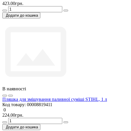
423.00грн.
Додати до кошика
В наявності
Пляшка для змішування паливної суміші STIHL, 1 л
Код товару:
00008819411
0
224.00грн.
Додати до кошика