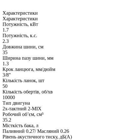
Характеристики
Характеристики
Потужність, кВт
1.7
Потужність, к.с.
2.3
Довжина шини, см
35
Ширина пазу шини, мм
1.3
Крок ланцюга, мм/дюйм
3/8"
Кількість ланок, шт
50
Кількість обертів, об/хв
10000
Тип двигуна
2х-тактний 2-MIX
Робочий об’єм, см³
35.2
Місткість бака, л
Паливний 0.27/ Масляний 0.26
Рівень акустичного тиску, дБ(A)