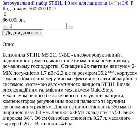
Заточувальний набір STIHL 4,0 мм для ланцюгів 1/4" и 3/8"P
Код товару:
56050071027
0
664.00грн.
Додати до кошика
Опис
Бензопила STIHL MS 211 C-BE - високопродуктивний і
надійний інструмент, який стане незамінним помічником у
домашньому господарстві. Оснащена 2х-тактним двигуном 2-
см3
MIX потужністю 1.7 кВт/2.3 к.с та розміром 35.2
, корпусом
з ударостійкого полімеру, високоефективною антивібраційною
системою, системою автоматичного ланцюга STIHL Ematic,
високонадійним гальмівним механізмом QuickStop,
механізмом бічного безключового натягування ланцюга,
компенсатором регулювання подачі пального та зручним
ергономічним руків'ям. Довжина шини становить 350 мм із
шириною паза 1.3 мм. Ланцюг 63PM3 складається з 50 ланок
із кроком 3/8". Об'єм бензобака становить 0.27 л, масляного
картера 0.26 л. Вага пили - 4.6 кг.