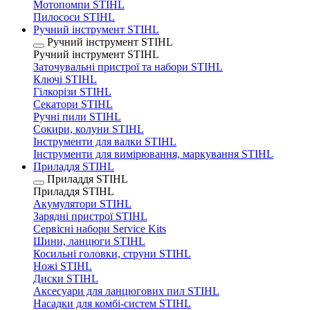
Мотопомпи STIHL
Пилососи STIHL
Ручний інструмент STIHL
Ручний інструмент STIHL
Ручний інструмент STIHL
Заточувальні пристрої та набори STIHL
Ключі STIHL
Гілкорізи STIHL
Секатори STIHL
Ручні пили STIHL
Сокири, колуни STIHL
Інструменти для валки STIHL
Інструменти для вимірювання, маркування STIHL
Приладдя STIHL
Приладдя STIHL
Приладдя STIHL
Акумулятори STIHL
Зарядні пристрої STIHL
Сервісні набори Service Kits
Шини, ланцюги STIHL
Косильні головки, струни STIHL
Ножі STIHL
Диски STIHL
Аксесуари для ланцюгових пил STIHL
Насадки для комбі-систем STIHL