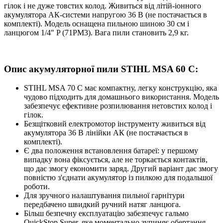
гілок і не дуже товстих колод. Живиться від літій-іонного
акумулятора АК-системи напругою 36 В (не постачається в
комплекті). Модель оснащена пильною шиною 30 см і
ланцюгом 1/4" P (71PM3). Вага пили становить 2,9 кг.
Опис акумуляторної пили STIHL MSA 60 C:
STIHL MSA 70 C має компактну, легку конструкцію, яка
чудово підходить для домашнього використання. Модель
забезпечує ефективне розпилювання нетовстих колод і
гілок.
Безщітковий електромотор інструменту живиться від
акумулятора 36 В лінійки АК (не постачається в
комплекті).
Є два положення встановлення батареї: у першому
випадку вона фіксується, але не торкається контактів,
що дає змогу економити заряд. Другий варіант дає змогу
повністю з'єднати акумулятор із пилкою для подальшої
роботи.
Для зручного налаштування пильної гарнітури
передбачено швидкий ручний натяг ланцюга.
Більш безпечну експлуатацію забезпечує гальмо
QuickStop Super, яке моментально зупиняє обертання