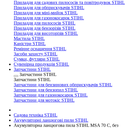
Приладдя для садових пилососів та повітродувок STIHL
Приладдя для обприскувачів STIHL
Приладдя для міні-мийок STIHL
Приладдя для газонокосарок STIHL
Приладдя для пилососів STIHL
Приладдя для бензорізів STIHL
Приладдя для висоторізів STIHL
Мастила STIHL
Каністри STIHL
Ремінне оснащення STIHL
Засоби захисту STIHL
Сумки, футляри STIHL
Сувенірна продукція STIHL
Запчастини STIHL
Запчастини STIHL
Запчастини STIHL
Запчастини для бензинових обприскувачів STIHL
Запчастини для бензопил STIHL
Запчастини для газонокосарок STIHL
Запчастини для мотокіс STIHL
Садова техніка STIHL
Акумуляторні ланцюгові пили STIHL
Акумуляторна ланцюгова пила STIHL MSA 70 C, без