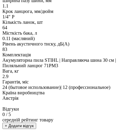
Ширина пазу шини, мм
1.1
Крок ланцюга, мм/дюйм
1/4" P
Кількість ланок, шт
64
Місткість бака, л
0.11 (масляний)
Рівень акустичного тиску, дБ(A)
83
Комплектація
Акумуляторна пила STIHL | Направляюча шина 30 см |
Пиляльний ланцюг 71PM3
Вага, кг
2.9
Гарантія, міс
24 (бытовое использование)| 12 (профессиональное)
Країна виробництва
Австрія
Відгуки
0
/ 5
середній рейтинг товару
+ Додати відгук