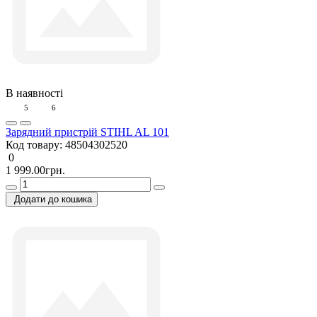
В наявності
5
6
Зарядний пристрій STIHL AL 101
Код товару:
48504302520
0
1 999.00грн.
Додати до кошика