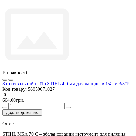
В наявності
Заточувальний набір STIHL 4,0 мм для ланцюгів 1/4" и 3/8"P
Код товару:
56050071027
0
664.00грн.
Додати до кошика
Опис
STIHL MSA 70 C – збалансований інструмент для пиляння