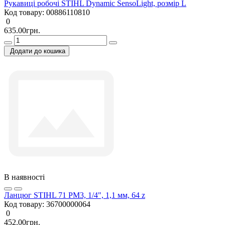
Рукавиці робочі STIHL Dynamic SensoLight, розмір L
Код товару:
00886110810
0
635.00грн.
Додати до кошика
В наявності
Ланцюг STIHL 71 PM3, 1/4", 1,1 мм, 64 z
Код товару:
36700000064
0
452.00грн.