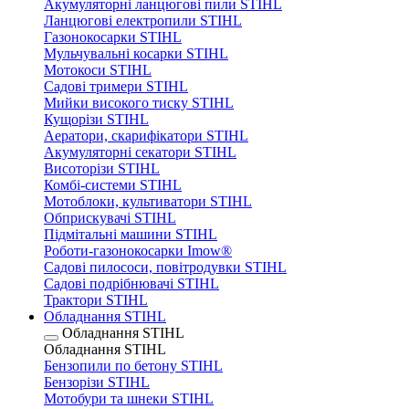
Акумуляторні ланцюгові пили STIHL
Ланцюгові електропили STIHL
Газонокосарки STIHL
Мульчувальні косарки STIHL
Мотокоси STIHL
Садові тримери STIHL
Мийки високого тиску STIHL
Кущорізи STIHL
Аератори, скарифікатори STIHL
Акумуляторні секатори STIHL
Висоторізи STIHL
Комбі-системи STIHL
Мотоблоки, культиватори STIHL
Обприскувачі STIHL
Підмітальні машини STIHL
Роботи-газонокосарки Imow®
Садові пилососи, повітродувки STIHL
Садові подрібнювачі STIHL
Трактори STIHL
Обладнання STIHL
Обладнання STIHL
Обладнання STIHL
Бензопили по бетону STIHL
Бензорізи STIHL
Мотобури та шнеки STIHL