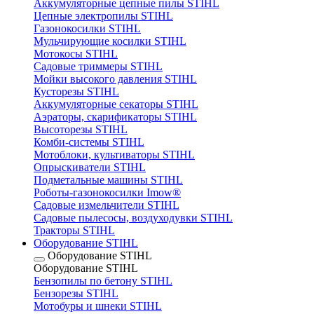
Аккумуляторные цепные пилы STIHL
Цепные электропилы STIHL
Газонокосилки STIHL
Мульчирующие косилки STIHL
Мотокосы STIHL
Садовые триммеры STIHL
Мойки высокого давления STIHL
Кусторезы STIHL
Аккумуляторные секаторы STIHL
Аэраторы, скарификаторы STIHL
Высоторезы STIHL
Комби-системы STIHL
Мотоблоки, культиваторы STIHL
Опрыскиватели STIHL
Подметальные машины STIHL
Роботы-газонокосилки Imow®
Садовые измельчители STIHL
Садовые пылесосы, воздуходувки STIHL
Тракторы STIHL
Оборудование STIHL
Оборудование STIHL
Оборудование STIHL
Бензопилы по бетону STIHL
Бензорезы STIHL
Мотобуры и шнеки STIHL